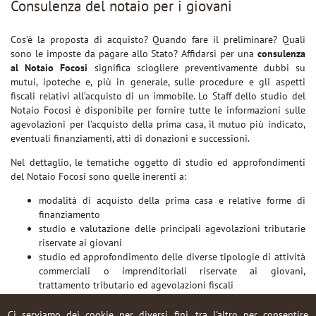
Consulenza del notaio per i giovani
Cos’è la proposta di acquisto? Quando fare il preliminare? Quali
sono le imposte da pagare allo Stato? Affidarsi per una
consulenza
al Notaio Focosi
significa sciogliere preventivamente dubbi su
mutui, ipoteche e, più in generale, sulle procedure e gli aspetti
fiscali relativi all’acquisto di un immobile. Lo Staff dello studio del
Notaio Focosi è disponibile per fornire tutte le informazioni sulle
agevolazioni per l’acquisto della prima casa, il mutuo più indicato,
eventuali finanziamenti, atti di donazioni e successioni.
Nel dettaglio, le tematiche oggetto di studio ed approfondimenti
del Notaio Focosi sono quelle inerenti a:
modalità di acquisto della prima casa e relative forme di
finanziamento
studio e valutazione delle principali agevolazioni tributarie
riservate ai giovani
studio ed approfondimento delle diverse tipologie di attività
commerciali o imprenditoriali riservate ai giovani,
trattamento tributario ed agevolazioni fiscali
modalità di iscrizione ad albi e qualifiche
Ci serviamo dei cookie per diversi fini, tra l'altro per consentire