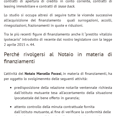
contratti di apertura di credito in conto corrente, contratti di
leasing immobiliare e contratti di
lease back
.
Lo studio si occupa altresì di seguire tutte le vicende successive
all'acquisizione del finanziamento quali surrogazioni, accolli,
rinegoziazioni, frazionamenti in quote e riduzioni.
Tra le più recenti figure di finanziamento anche il “prestito vitalizio
ipotecario” introdotto di recente dal nostro legislatore con la legge
2 aprile 2015 n. 44.
Perché rivolgersi al Notaio in materia di
finanziamenti
L'attività del
Notaio Marcello Focosi
, in materia di finanziamenti, ha
per oggetto lo svolgimenmto delle seguenti attività:
predisposizione della relazione notarile ventennale richiesta
dall'istituto mutuante tesa all'accertamento della situazione
ipocatastale del bene offerto in garanzia;
attento controllo della minuta contrattuale fornita
dall'istituto mutuante, al fine di verificare la conformità delle