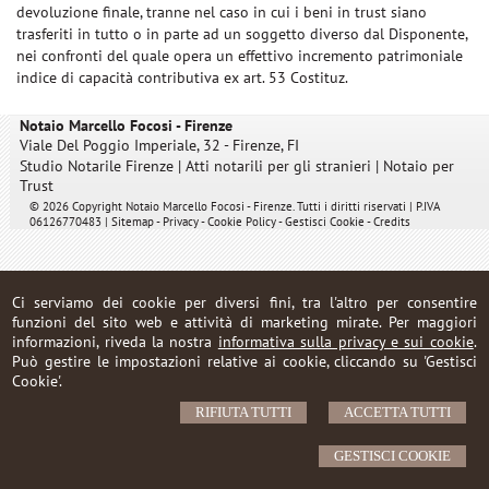
devoluzione finale, tranne nel caso in cui i beni in trust siano
trasferiti in tutto o in parte ad un soggetto diverso dal Disponente,
nei confronti del quale opera un effettivo incremento patrimoniale
indice di capacità contributiva ex art. 53 Costituz.
Notaio Marcello Focosi - Firenze
Viale Del Poggio Imperiale, 32 -
Firenze
,
FI
Studio Notarile Firenze
|
Atti notarili per gli stranieri
|
Notaio per
Trust
© 2026 Copyright Notaio Marcello Focosi - Firenze. Tutti i diritti riservati | P.IVA
06126770483 |
Sitemap
-
Privacy
-
Cookie Policy
-
Gestisci Cookie
-
Credits
Ci serviamo dei cookie per diversi fini, tra l'altro per consentire
funzioni del sito web e attività di marketing mirate. Per maggiori
informazioni, riveda la nostra
informativa sulla privacy e sui cookie
.
Può gestire le impostazioni relative ai cookie, cliccando su 'Gestisci
Cookie'.
RIFIUTA TUTTI
ACCETTA TUTTI
GESTISCI COOKIE